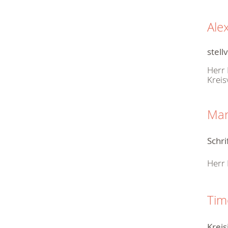
Ale
stell
Herr 
Kreis
Mar
Schri
Herr 
Tim
Kreis