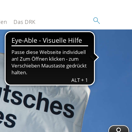
den
Das DRK