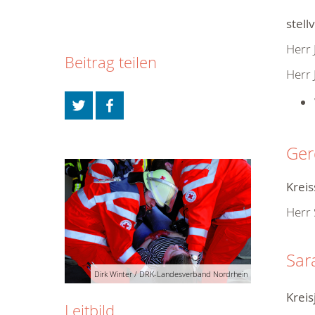
stell
Herr 
Beitrag teilen
Herr 
Ger
Krei
Herr 
Sa
Dirk Winter / DRK-Landesverband Nordrhein
Kreis
Leitbild