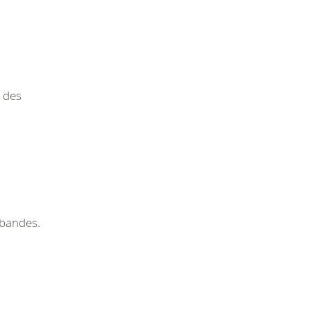
r des
rbandes.