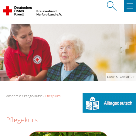
Kreisverband
Herford-Land e.V.
Foto: A. Zelck/DRK
Akademie
Pflege-Kurse
Pflegekurs
Pflegekurs