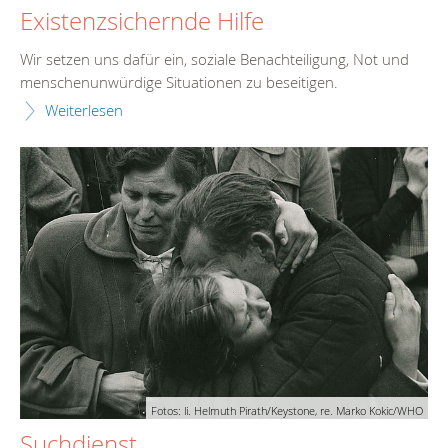
Existenzsichernde Hilfe
Wir setzen uns dafür ein, soziale Benachteiligung, Not und
menschenunwürdige Situationen zu beseitigen.
Weiterlesen
Fotos: li. Helmuth Pirath/Keystone, re. Marko Kokic/WHO
Suchdienst