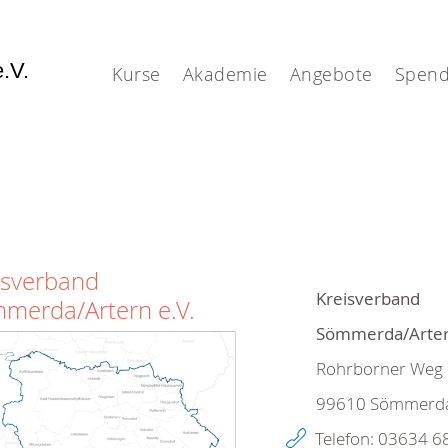
e.V.
Kurse
Akademie
Angebote
Spen
isverband
Kreisverband
merda/Artern e.V.
Sömmerda/Artern
Rohrborner Weg
99610
Sömmerd
Telefon:
03634 6