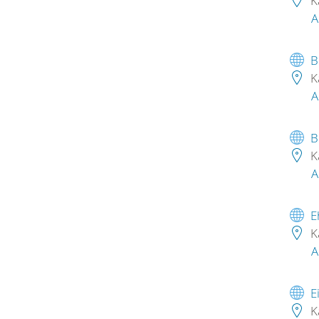
K
A
B
K
A
B
K
A
E
K
A
E
K