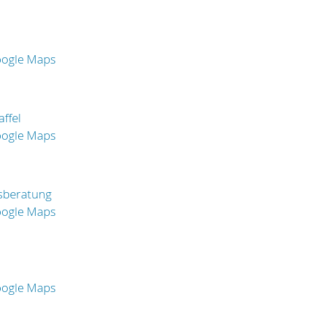
oogle Maps
ffel
oogle Maps
sberatung
oogle Maps
oogle Maps