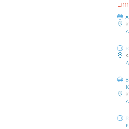
Ein
A
K
A
B
K
A
B
K
K
A
B
K