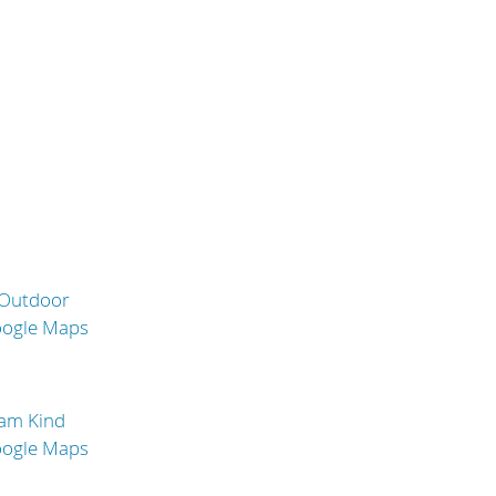
 Outdoor
oogle Maps
 am Kind
oogle Maps