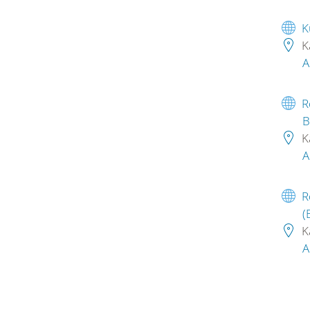
K
K
A
R
B
K
A
R
(
K
A