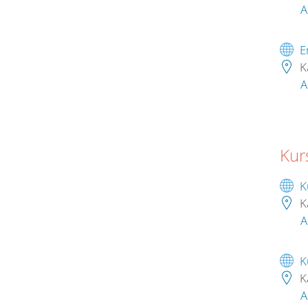
A
E
K
A
Kur
K
K
A
K
K
A