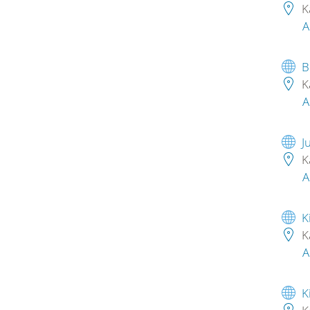
K
A
B
K
A
J
K
A
K
K
A
K