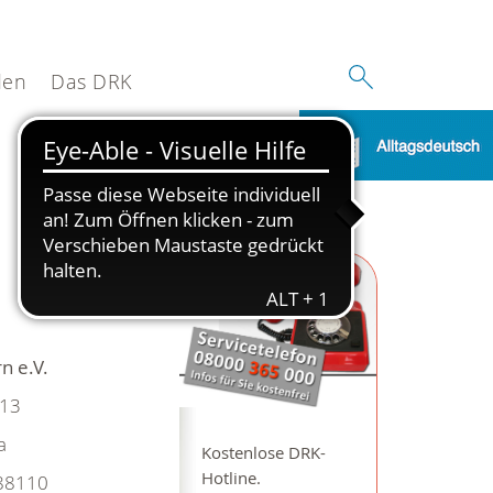
den
Das DRK
 e.V.
 13
a
Kostenlose DRK-
Hotline.
88110