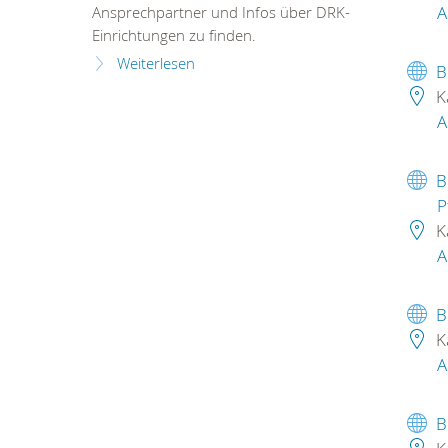
A
Ansprechpartner und Infos über DRK-
Einrichtungen zu finden.
Weiterlesen
B
K
A
B
P
K
A
B
K
A
B