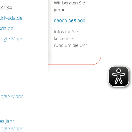
Wir beraten Sie
88134
gerne.
drk-sda.de
08000 365 000
sda.de
Infos für Sie
oogle Maps
kostenfrei
rund um die Uhr
oogle Maps
es Jahr
oogle Maps