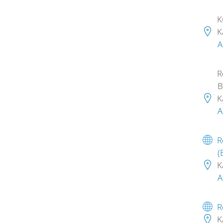
K
K
A
R
B
K
A
R
(
K
A
R
K