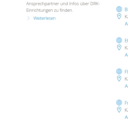
Ansprechpartner und Infos über DRK-
B
Einrichtungen zu finden.
K
Weiterlesen
A
E
K
A
F
K
A
F
K
A