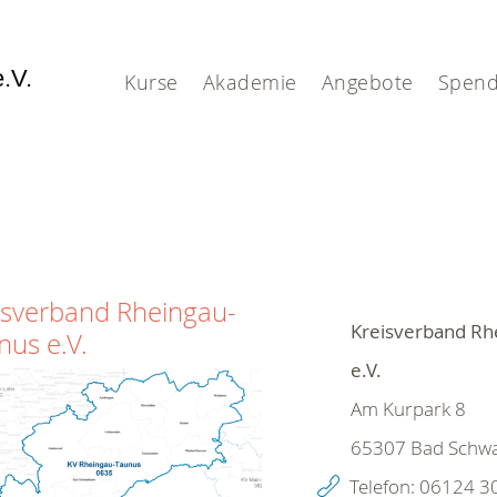
e.V.
Kurse
Akademie
Angebote
Spen
isverband Rheingau-
Kreisverband Rh
nus e.V.
e.V.
Am Kurpark 8
65307
Bad Schwa
Telefon:
06124 3