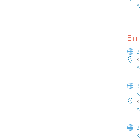
A
Ein
B
K
A
B
K
K
A
B
K