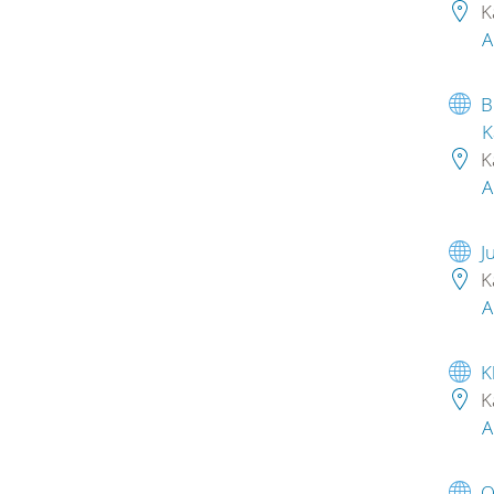
K
A
B
K
K
A
J
K
A
K
K
A
O