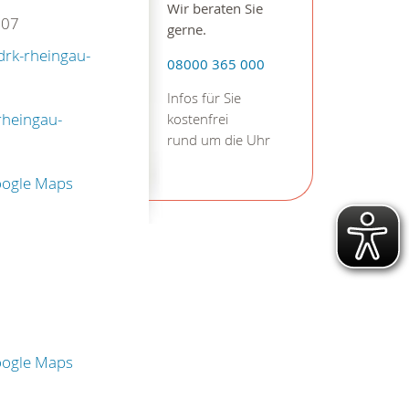
Wir beraten Sie
007
gerne.
drk-rheingau-
08000 365 000
Infos für Sie
rheingau-
kostenfrei
rund um die Uhr
oogle Maps
oogle Maps