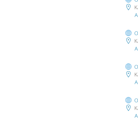
K
A
O
K
A
O
K
A
O
K
A