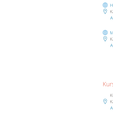
H
K
A
M
K
A
Kur
Ku
K
A