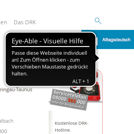
den
Das DRK
eingau-Taunus
lbach
Kostenlose DRK-
Hotline.
000