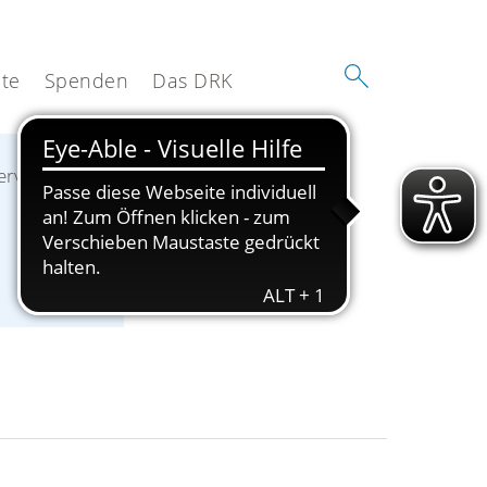
te
Spenden
Das DRK
rvice