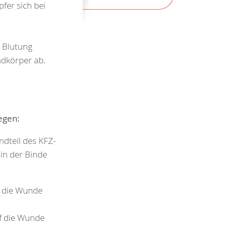
fer sich bei
 Blutung
mdkörper ab.
egen:
ndteil des KFZ-
 in der Binde
 die Wunde
f die Wunde