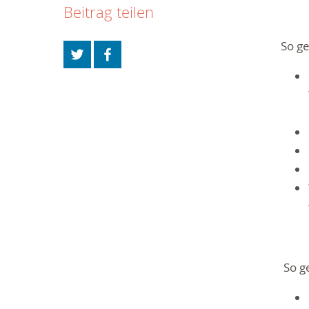
Beitrag teilen
So ge
So ge