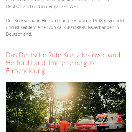
Deutschland und in der ganzen Welt.
Der Kreisverband Herford-Land e.V. wurde 1948 gegründet
und ist seitdem einer von ca. 480 DRK-Kreisverbänden in
Deutschland.
Das Deutsche Rote Kreuz Kreisverband
Herford Land: Immer eine gute
Entscheidung!