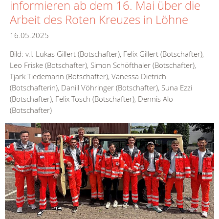
informieren ab dem 16. Mai über die
Arbeit des Roten Kreuzes in Löhne
16.05.2025
Bild: v.l. Lukas Gillert (Botschafter), Felix Gillert (Botschafter),
Leo Friske (Botschafter), Simon Schöfthaler (Botschafter),
Tjark Tiedemann (Botschafter), Vanessa Dietrich
(Botschafterin), Daniil Vöhringer (Botschafter), Suna Ezzi
(Botschafter), Felix Tosch (Botschafter), Dennis Alo
(Botschafter)