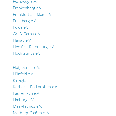
Eschwege e.V.
Frankenberg e.V.
Frankfurt am Main e.V.
Friedberg e.V.
Fulda e.V.
Groß-Gerau e.V.
Hanau e.V.
Hersfeld-Rotenburg e.V.
Hochtaunus e.V.
Hofgeismar e.V.
Hünfeld e.V.
Kinzigtal
Korbach- Bad Arolsen e.V.
Lauterbach e.V.
Limburg e.V.
Main-Taunus e.V.
Marburg-Gießen e. V.