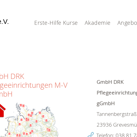
e.V.
Erste-Hilfe Kurse
Akademie
Angebo
bH DRK
GmbH DRK
egeeinrichtungen M-V
Pflegeeinrichtu
mbH
gGmbH
Tannenbergstraß
23936
Grevesmü
Telefon:
038 81 7