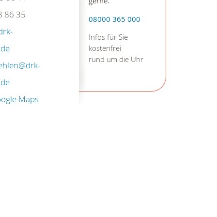
gerne.
8 86 35
08000 365 000
drk-
Infos für Sie
.de
kostenfrei
rund um die Uhr
ehlen@drk-
.de
oogle Maps