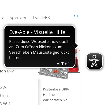
te
Spenden
Das DRK
ngen M-V
e 26
Kostenlose DRK-
Hotline.
hlen
Wir beraten Sie
8 86 11