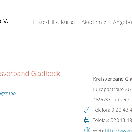
e.V.
Erste-Hilfe Kurse
Akademie
Angebo
isverband Gladbeck
Kreisverband Gla
Europastraße 26
45968
Gladbeck
Telefon:
0 20 43 
Telefax:
02043 48
Web:
http://www.