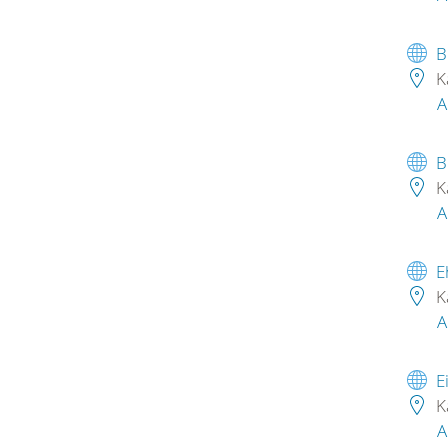
B
K
A
B
K
A
E
K
A
E
K
A