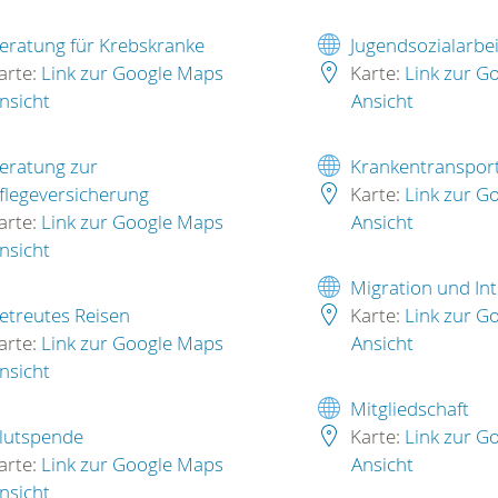
eratung für Krebskranke
Jugendsozialarbei
arte:
Link zur Google Maps
Karte:
Link zur G
nsicht
Ansicht
eratung zur
Krankentranspor
flegeversicherung
Karte:
Link zur G
arte:
Link zur Google Maps
Ansicht
nsicht
Migration und Int
etreutes Reisen
Karte:
Link zur G
arte:
Link zur Google Maps
Ansicht
nsicht
Mitgliedschaft
lutspende
Karte:
Link zur G
arte:
Link zur Google Maps
Ansicht
nsicht