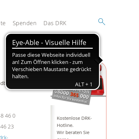
te
Spenden
Das DRK
dbeck e.V.
48 46 0
Kostenlose DRK-
Hotline.
46 23
Wir beraten Sie
drk-