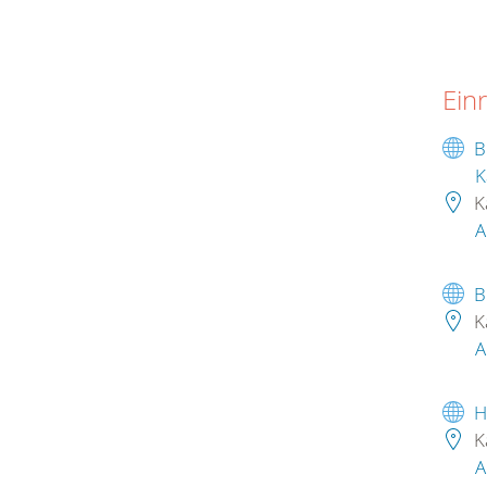
Ein
B
K
K
A
B
K
A
H
K
A