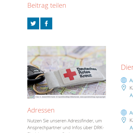
Beitrag teilen
Die
A
K
A
Adressen
A
K
Nutzen Sie unseren Adressfinder, um
A
Ansprechpartner und Infos über DRK-