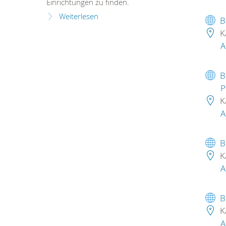
Einrichtungen zu finden.
Weiterlesen
B
K
A
B
P
K
A
B
K
A
B
K
A