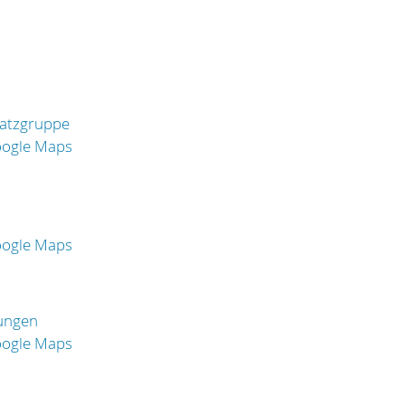
satzgruppe
oogle Maps
oogle Maps
tungen
oogle Maps