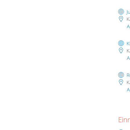
J
K
A
K
K
A
R
K
A
Ein