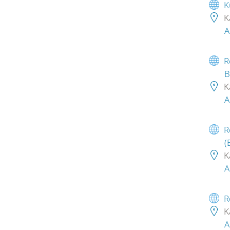
K
K
A
R
B
K
A
R
(
K
A
R
K
A