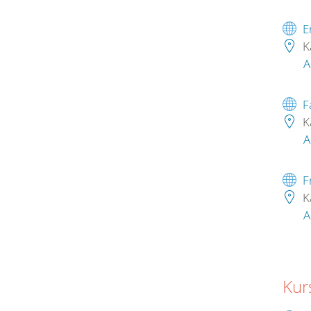
E
K
A
F
K
A
F
K
A
Kur