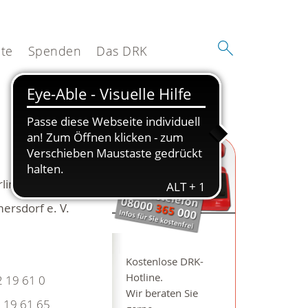
te
Spenden
Das DRK
lin
ersdorf e. V.
Kostenlose DRK-
Hotline.
 19 61 0
Wir beraten Sie
 19 61 65