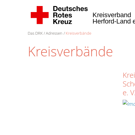
Kreisverband
Herford-Land 
Das DRK
Adressen
Kreisverbände
Kreisverbände
Kre
Sch
e. V