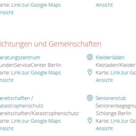
arte:
Link zur Google Maps
Ansicht
nsicht
richtungen und Gemeinschaften
eratungszentrum
Kleiderläden
undenServiceCenter Berlin
Kiezladen/Kleide
arte:
Link zur Google Maps
Karte:
Link zur G
nsicht
Ansicht
ereitschaften /
Seniorenclub
atastrophenschutz
Seniorenbegegnu
ereitschaften/Katastrophenschutz
Schlange Berlin
arte:
Link zur Google Maps
Karte:
Link zur G
nsicht
Ansicht