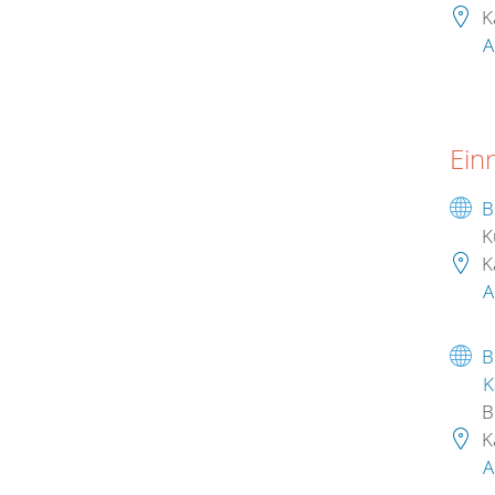
K
A
Ein
B
K
K
A
B
K
B
K
A