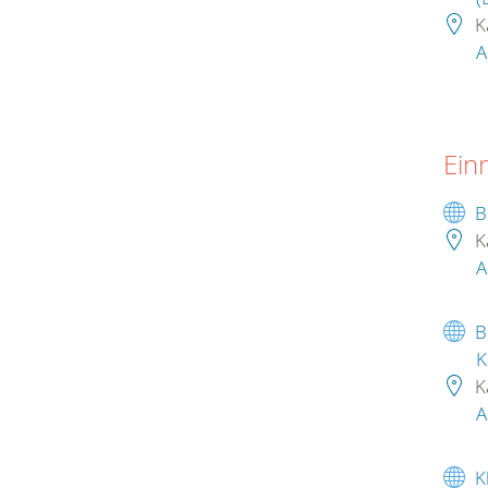
K
A
Ein
B
K
A
B
K
K
A
K