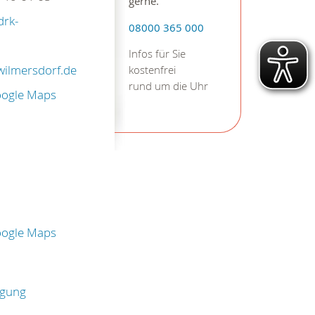
gerne.
drk-
08000 365 000
Infos für Sie
wilmersdorf.de
kostenfrei
rund um die Uhr
oogle Maps
oogle Maps
rgung