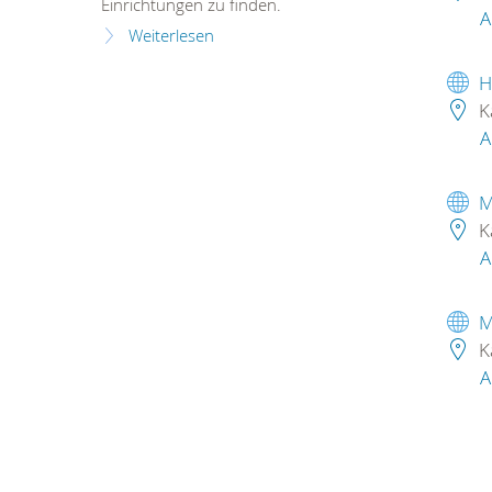
Einrichtungen zu finden.
A
Weiterlesen
H
K
A
M
K
A
M
K
A