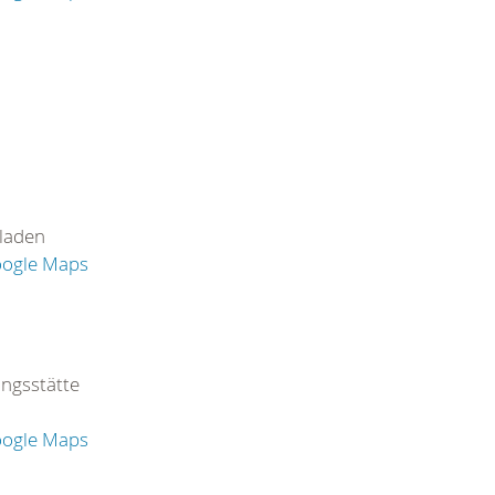
rladen
oogle Maps
ngsstätte
oogle Maps