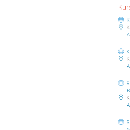
Kur
K
K
A
K
K
A
R
B
K
A
R
(