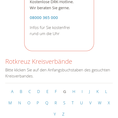
Kostenlose DRK-Hotline.
Wir beraten Sie gerne.
08000 365 000
Infos für Sie kostenfrei
rund um die Uhr
Rotkreuz Kreisverbände
Bitte klicken Sie auf den Anfangsbuchstaben des gesuchten
Kreisverbandes.
A
B
C
D
E
F
G
H
I
J
K
L
M
N
O
P
Q
R
S
T
U
V
W
X
Y
Z